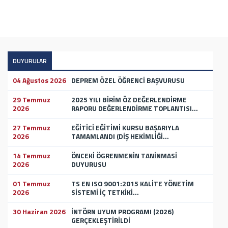
DUYURULAR
04 Ağustos 2026
DEPREM ÖZEL ÖĞRENCİ BAŞVURUSU
29 Temmuz
2025 YILI BİRİM ÖZ DEĞERLENDİRME
2026
RAPORU DEĞERLENDİRME TOPLANTISI...
27 Temmuz
EĞİTİCİ EĞİTİMİ KURSU BAŞARIYLA
2026
TAMAMLANDI (DİŞ HEKİMLİĞİ...
14 Temmuz
ÖNCEKİ ÖGRENMENİN TANİNMASİ
2026
DUYURUSU
01 Temmuz
TS EN ISO 9001:2015 KALİTE YÖNETİM
2026
SİSTEMİ İÇ TETKİKİ...
30 Haziran 2026
İNTÖRN UYUM PROGRAMI (2026)
GERÇEKLEŞTİRİLDİ