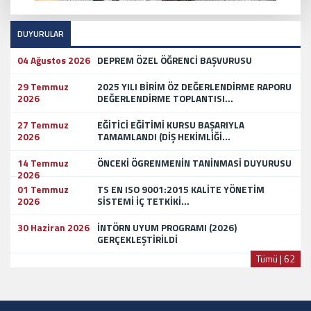
DUYURULAR
04 Ağustos 2026
DEPREM ÖZEL ÖĞRENCİ BAŞVURUSU
29 Temmuz
2025 YILI BİRİM ÖZ DEĞERLENDİRME RAPORU
2026
DEĞERLENDİRME TOPLANTISI...
27 Temmuz
EĞİTİCİ EĞİTİMİ KURSU BAŞARIYLA
2026
TAMAMLANDI (DİŞ HEKİMLİĞİ...
14 Temmuz
ÖNCEKİ ÖGRENMENİN TANİNMASİ DUYURUSU
2026
01 Temmuz
TS EN ISO 9001:2015 KALİTE YÖNETİM
2026
SİSTEMİ İÇ TETKİKİ...
30 Haziran 2026
İNTÖRN UYUM PROGRAMI (2026)
GERÇEKLEŞTİRİLDİ
Tümü | 62