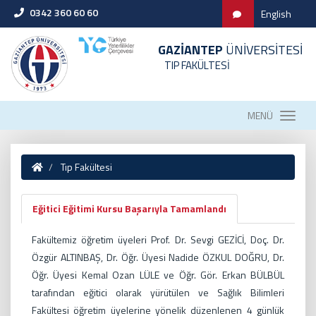
0342 360 60 60
English
GAZİANTEP
ÜNİVERSİTESİ
TIP FAKÜLTESİ
MENÜ
Tıp Fakültesi
Eğitici Eğitimi Kursu Başarıyla Tamamlandı
Fakültemiz öğretim üyeleri Prof. Dr. Sevgi GEZİCİ, Doç. Dr.
Özgür ALTINBAŞ, Dr. Öğr. Üyesi Nadide ÖZKUL DOĞRU, Dr.
Öğr. Üyesi Kemal Ozan LÜLE ve Öğr. Gör. Erkan BÜLBÜL
tarafından eğitici olarak yürütülen ve Sağlık Bilimleri
Fakültesi öğretim üyelerine yönelik düzenlenen 4 günlük