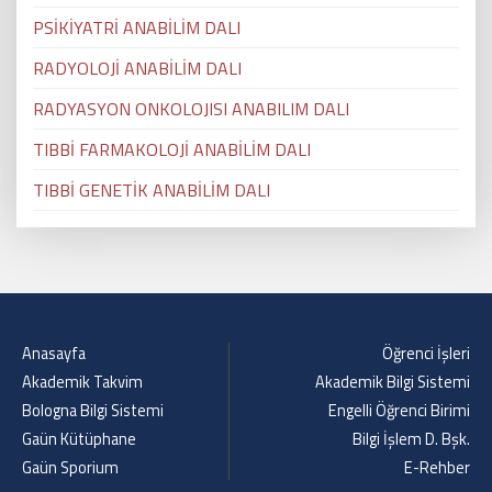
PSİKİYATRİ ANABİLİM DALI
RADYOLOJİ ANABİLİM DALI
RADYASYON ONKOLOJISI ANABILIM DALI
TIBBİ FARMAKOLOJİ ANABİLİM DALI
TIBBİ GENETİK ANABİLİM DALI
Anasayfa
Öğrenci İşleri
Akademik Takvim
Akademik Bilgi Sistemi
Bologna Bilgi Sistemi
Engelli Öğrenci Birimi
Gaün Kütüphane
Bilgi İşlem D. Bşk.
Gaün Sporium
E-Rehber