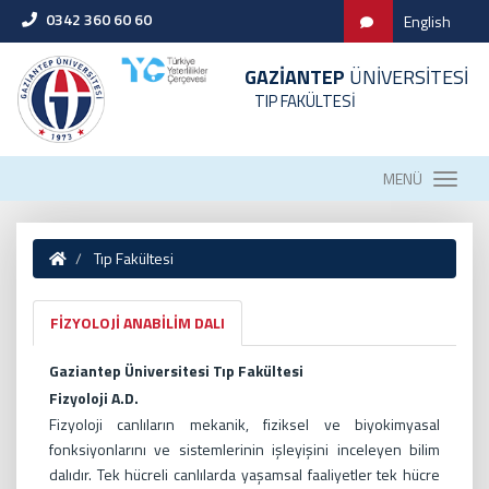
0342 360 60 60
English
GAZİANTEP
ÜNİVERSİTESİ
TIP FAKÜLTESİ
MENÜ
Tıp Fakültesi
FİZYOLOJİ ANABİLİM DALI
Gaziantep Üniversitesi Tıp Fakültesi
Fizyoloji A.D.
Fizyoloji canlıların mekanik, fiziksel ve biyokimyasal
fonksiyonlarını ve sistemlerinin işleyişini inceleyen bilim
dalıdır. Tek hücreli canlılarda yaşamsal faaliyetler tek hücre