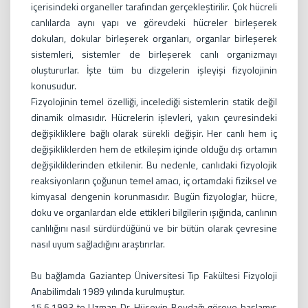
içerisindeki organeller tarafından gerçekleştirilir. Çok hücreli
canlılarda aynı yapı ve görevdeki hücreler birleşerek
dokuları, dokular birleşerek organları, organlar birleşerek
sistemleri, sistemler de birleşerek canlı organizmayı
oluştururlar. İşte tüm bu dizgelerin işleyişi fizyolojinin
konusudur.
Fizyolojinin temel özelliği, incelediği sistemlerin statik değil
dinamik olmasıdır. Hücrelerin işlevleri, yakın çevresindeki
değişikliklere bağlı olarak sürekli değişir. Her canlı hem iç
değişikliklerden hem de etkileşim içinde olduğu dış ortamın
değişikliklerinden etkilenir. Bu nedenle, canlıdaki fizyolojik
reaksiyonların çoğunun temel amacı, iç ortamdaki fiziksel ve
kimyasal dengenin korunmasıdır. Bugün fizyologlar, hücre,
doku ve organlardan elde ettikleri bilgilerin ışığında, canlının
canlılığını nasıl sürdürdüğünü ve bir bütün olarak çevresine
nasıl uyum sağladığını araştırırlar.
Bu bağlamda Gaziantep Üniversitesi Tıp Fakültesi Fizyoloji
Anabilimdalı 1989 yılında kurulmuştur.
15.6.1993 te Uzman Dr. Hüseyin Beydağı göreve başlamış