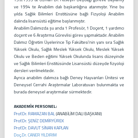
ve 1994 te Anabilim dalı başkanlığına atanmıştır. Yine bu
yılda Sağlık Bilimleri Enstitüsüne bağlı Fizyoloji Anabilim
dalında lisansüstü eğitime başlanmıştır.
Anabilim Dalımızda şu anda 1 Profesör, 1 Doçent, 1 yardımcı
doçent ve 6 Araştırma Görevlisi görev yapmaktadır. Anabilim
Dalımız Öğretim Üyelerince Tıp Fakültesi'nin yanı sıra Sağlık
Yüksek Okulu, Sağlık Meslek Yüksek Okulu, Meslek Yüksek
Okulu ve Beden eğitimi Yüksek Okulunda lisans düzeyinde
ve Sağlık Bilimleri Enstitüsünde Lisansüstü düzeyde fizyoloji
dersleri verilmektedir.
Ayrıca anabilim dalımıza bağlı Deney Hayvanları Ünitesi ve
Deneysel Cerrahi Araştırmalar Laboratuvarı bulunmakta ve
burada deneysel araştırmalar sürmektedir.
AKADEMİK PERSONEL:
Prof.Dr. RAMAZAN BAL
(ANABİLİM DALI BAŞKANI)
Prof.Dr. ŞENİZ DEMİRYÜREK
Prof.Dr. DAVUT SİNAN KAPLAN
Doç.Dr. CANER YILDIRIM