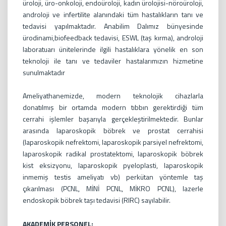
üroloji, üro-onkoloji, endoüroloji, kadın ürolojisi-nöroüroloji,
androloji ve infertilite alanındaki tüm hastalıkların tanı ve
tedavisi yapılmaktadır. Anabilim Dalımız bünyesinde
ürodinami,biofeedback tedavisi, ESWL (taş kırma), androloji
laboratuarı ünitelerinde ilgili hastalıklara yönelik en son
teknoloji ile tanı ve tedaviler hastalarımızın hizmetine
sunulmaktadır
Ameliyathanemizde, modern teknolojik cihazlarla
donatılmış bir ortamda modern tıbbın gerektirdiği tüm
cerrahi işlemler başarıyla gerçekleştirilmektedir. Bunlar
arasında laparoskopik böbrek ve prostat cerrahisi
(laparoskopik nefrektomi, laparoskopik parsiyel nefrektomi,
laparoskopik radikal prostatektomi, laparoskopik böbrek
kist eksizyonu, laparoskopik pyeloplasti, laparoskopik
inmemiş testis ameliyatı vb) perkütan yöntemle taş
çıkarılması (PCNL, MİNİ PCNL, MİKRO PCNL), lazerle
endoskopik böbrek taşı tedavisi (RIRC) sayılabilir.
AKADEMİK PERSONEL: