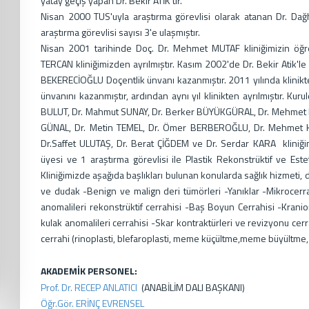
yatay geçiş yapan Dr. Bekir ATİK'tir.
Nisan 2000 TUS'uyla araştırma görevlisi olarak atanan Dr. Da
araştırma görevlisi sayısı 3'e ulaşmıştır.
Nisan 2001 tarihinde Doç. Dr. Mehmet MUTAF kliniğimizin öğret
TERCAN kliniğimizden ayrılmıştır. Kasım 2002'de Dr. Bekir Atik'
BEKERECİOĞLU Doçentlik ünvanı kazanmıştır. 2011 yılında klinikten
ünvanını kazanmıştır, ardından aynı yıl klinikten ayrılmıştır. Ku
BULUT, Dr. Mahmut SUNAY, Dr. Berker BÜYÜKGÜRAL, Dr. Mehmet D
GÜNAL, Dr. Metin TEMEL, Dr. Ömer BERBEROĞLU, Dr. Mehmet K
Dr.Saffet ULUTAŞ, Dr. Berat ÇİĞDEM ve Dr. Serdar KARA kliniğimi
üyesi ve 1 araştırma görevlisi ile Plastik Rekonstrüktif ve Est
Kliniğimizde aşağıda başlıkları bulunan konularda sağlık hizmeti, 
ve dudak -Benign ve malign deri tümörleri -Yanıklar -Mikrocer
anomalileri rekonstrüktif cerrahisi -Baş Boyun Cerrahisi -Krani
kulak anomalileri cerrahisi -Skar kontraktürleri ve revizyonu cer
cerrahi (rinoplasti, blefaroplasti, meme küçültme,meme büyültme,
AKADEMİK PERSONEL:
Prof. Dr. RECEP ANLATICI
(ANABİLİM DALI BAŞKANI)
Öğr.Gör. ERİNÇ EVRENSEL