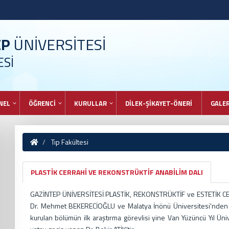
EP
ÜNİVERSİTESİ
ESİ
NEL
ÖĞRENCİ
KURULLAR
DİLEK-ŞİKAYET-ÖNERİ
GALER
Tıp Fakültesi
PLASTİK CERRAHİ VE REKONSTRÜKTİF ANABİLİM DALI
GAZİNTEP ÜNİVERSİTESİ PLASTİK, REKONSTRÜKTİF ve ESTETİK CERR
Dr. Mehmet BEKERECİOĞLU ve Malatya İnönü Üniversitesi'nden g
kurulan bölümün ilk araştırma görevlisi yine Van Yüzüncü Yıl Ü