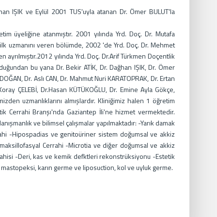
ğhan IŞIK ve Eylül 2001 TUS'uyla atanan Dr. Ömer BULUT'la
im üyeliğine atanmıştır. 2001 yılında Yrd. Doç. Dr. Mutafa
le ilk uzmanını veren bölümde, 2002 'de Yrd. Doç. Dr. Mehmet
 ayrılmıştır.2012 yılında Yrd. Doç. Dr.Arif Türkmen Doçentlik
rulduğundan bu yana Dr. Bekir ATİK, Dr. Dağhan IŞIK, Dr. Ömer
OĞAN, Dr. Aslı CAN, Dr. Mahmut Nuri KARATOPRAK, Dr. Ertan
oray ÇELEBİ, Dr.Hasan KÜTÜKOĞLU, Dr. Emine Ayla Gökçe,
zden uzmanlıklarını almışlardır. Kliniğimiz halen 1 öğretim
etik Cerrahi Branşı'nda Gaziantep İli'ne hizmet vermektedir.
danışmanlık ve bilimsel çalışmalar yapılmaktadır: -Yarık damak
rahi -Hipospadias ve genitoüriner sistem doğumsal ve akkiz
omaksillofasyal Cerrahi -Microtia ve diğer doğumsal ve akkiz
rahisi -Deri, kas ve kemik defktleri rekonstrüksiyonu -Estetik
 mastopeksi, karın germe ve liposuction, kol ve uyluk germe.