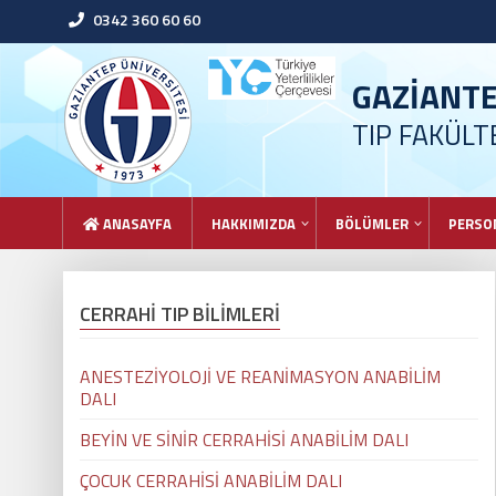
0342 360 60 60
GAZİANT
TIP FAKÜLT
ANASAYFA
HAKKIMIZDA
BÖLÜMLER
PERSO
CERRAHİ TIP BİLİMLERİ
ANESTEZİYOLOJİ VE REANİMASYON ANABİLİM
DALI
BEYİN VE SİNİR CERRAHİSİ ANABİLİM DALI
ÇOCUK CERRAHİSİ ANABİLİM DALI