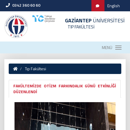
0342 360 60 60
English
GAZİANTEP
ÜNİVERSİTESİ
TIP FAKÜLTESİ
MENÜ
Tıp Fakültesi
FAKÜLTEMİZDE OTİZM FARKINDALIK GÜNÜ ETKİNLİĞİ
DÜZENLENDİ