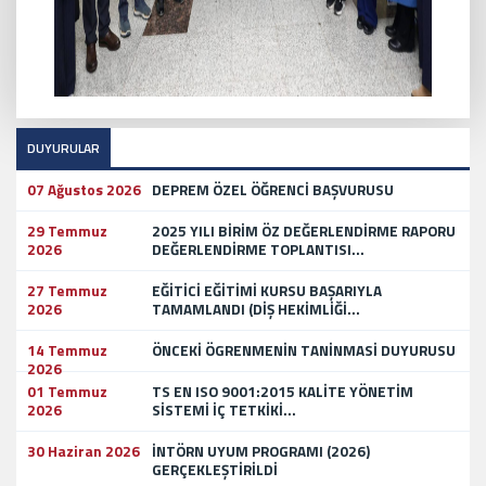
DUYURULAR
07 Ağustos 2026
DEPREM ÖZEL ÖĞRENCİ BAŞVURUSU
29 Temmuz
2025 YILI BİRİM ÖZ DEĞERLENDİRME RAPORU
2026
DEĞERLENDİRME TOPLANTISI...
27 Temmuz
EĞİTİCİ EĞİTİMİ KURSU BAŞARIYLA
2026
TAMAMLANDI (DİŞ HEKİMLİĞİ...
14 Temmuz
ÖNCEKİ ÖGRENMENİN TANİNMASİ DUYURUSU
2026
01 Temmuz
TS EN ISO 9001:2015 KALİTE YÖNETİM
2026
SİSTEMİ İÇ TETKİKİ...
30 Haziran 2026
İNTÖRN UYUM PROGRAMI (2026)
GERÇEKLEŞTİRİLDİ